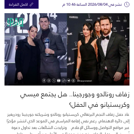
نشر في 2026/08/04 الساعة 10:46 م
اكمل القراءة
زفاف رونالدو وجورجينا.. هل يجتمع ميسي
وكريستيانو في الحفل؟
عاد حفل زفاف النجم البرتغالي كريستيانو رونالدو وشريكته جورجينا رودريغيز
إلى دائرة الاهتمام، رغم نفي إقامة المراسم في الموعد الذي انتشر مؤخرًا
عبر مواقع التواصل ووسائل الإعلام. وتزايدت الشائعات بعد تداول دعوة
نُسبت إلى حفل الزفاف، تضمنت موعدًا في الأول من أغسطس داخل