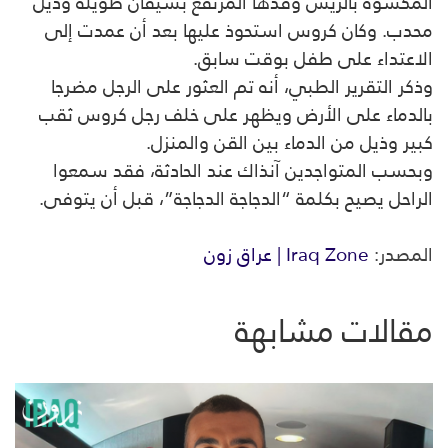
المكسوة بالريش وقدّها المرتفع بسيقان طويلة وذيل
محدب. وكان كروس استحوذ عليها بعد أن عمدت إلى
الاعتداء على طفل بوقت سابق.
وذكر التقرير الطبي، أنه تم العثور على الرجل مضرجا
بالدماء على الأرض ويظهر على خلف رجل كروس ثقب
كبير وذيل من الدماء بين القن والمنزل.
وبحسب المتواجدين آنذاك عند الحادثة، فقد سمعوا
الراحل يصيح بكلمة “الدجاجة الدجاجة”، قبل أن يتوفى.
المصدر:
Iraq Zone | عراق زون
مقالات مشابهة