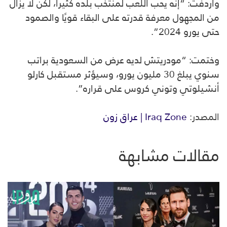
وأردفت: “إنه يحب اللعب لمنتخب بلده كثيرا، لكن لا يزال
من المجهول معرفة قدرته على البقاء قويًا والصمود
حتى يورو 2024”.
وختمت: “مودريتش لديه عرض من السعودية براتب
سنوي يبلغ 30 مليون يورو، وسيؤثر مستقبل كارلو
أنشيلوتي وتوني كروس على قراره”.
المصدر:
Iraq Zone | عراق زون
مقالات مشابهة