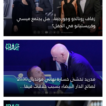
زفاف رونالدو وجورجينا.. هل يجتمع ميسي
وكريستيانو في الحفل؟
مدريد تخشى خسارة نهائي مونديال 2030
لصالح الدار البيضاء بسبب خلافات فيفا...