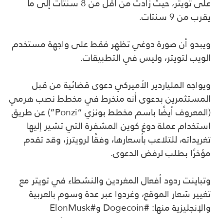
على تويتر، حيث زادت من أقل من 8 سنتات إلى ما
يقرب من 9 سنتات.
ويبدو أن صورة دوغي تظهر فقط على واجهة مستخدم
الويب لتويتر، وليس في التطبيقات.
ويواجه الملياردير الأميركي دعوى قضائية من قبل
المستثمرين بدعوى أنه منخرط في مخطط نصب هرمي
(المعروف أيضًا باسم مخطط بونزي “Ponzi”) عن طريق
استخدام عملة دوغ كوين المشفرة التي تشير إليها
تغريداته، للتلاعب بأسعارها، وفقًا لرويترز، وقد تقدم
مؤخرًا بطلب لرفض الدعوى.
وتباينت ردود أفعال المغردين والنشطاء في تويتر مع
تغيير شعار الموقع، وغردوا عبر عدة وسوم بالعربية
والإنجليزية منها: #Dogecoin و#ElonMusk