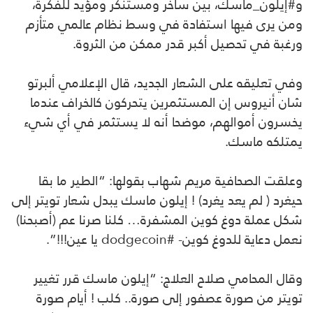
و#إيلون_ماسك، بين ساخر ومستنكر ومؤيد للفكرة،
ومن يرى فيها استفادة في وسط نظام عالمي متأزم
ورغبة في تحصيل أكبر قدر ممكن من الثروة.
وفي تعليقه على الشعار الجديد، قال الإعلامي ألبرتو
شان أنيروس إن المستثمرين يتحركون كالخراف عندما
يخسرون أموالهم، موضحا أنه لا يستثمر في أي شيء
يمتلكه ماسك.
وعلقت الصحافية مريم شهاب بقولها: “الطير ما بقا
حيغرد ( لم يعد يغرد) ! إيلون ماسك يبدل شعار تويتر إلى
شكل عملة دوغ كوين المشفرة… كلنا صرنا عم (أصبحنا)
نعمل دعاية للدوغ كوين- #dodgecoin يا عين!!!”.
وقال المحامي صلاح العلاج: “إيلون ماسك قرر تغيير
تويتر من صورة عصفور إلى صورة.. كلب ! أيام صورة