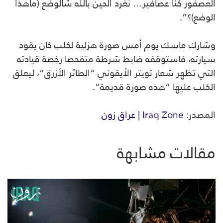
العصفور كنا عصافير… نغرد الحين بالله شالوضع (ماهذا
الوضع)؟”.
وشارك ماسك يوم أمس صورة هزلية لكلب كان يقود
سيارته، فاستوقفه ضابط شرطة متفحصا رخصة قيادته
التي تظهر شعار تويتر الأيقوني “الطائر الأزرق”، ليعلق
الكلب عليها “هذه صورة قديمة”.
المصدر:
Iraq Zone | عراق زون
مقالات مشابهة