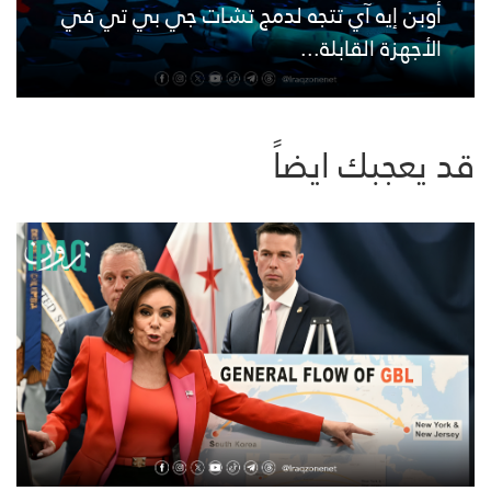
أوبن إيه آي تتجه لدمج تشات جي بي تي في
الأجهزة القابلة...
قد يعجبك ايضاً