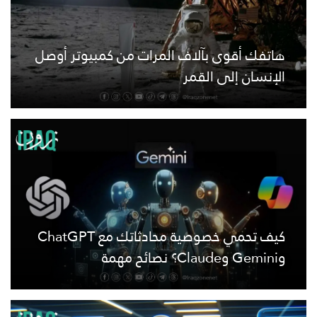
هاتفك أقوى بآلاف المرات من كمبيوتر أوصل
الإنسان إلى القمر
كيف تحمي خصوصية محادثاتك مع ChatGPT
وGemini وClaude؟ نصائح مهمة