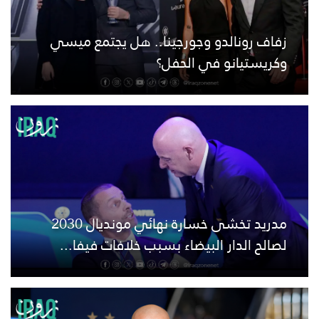
زفاف رونالدو وجورجينا.. هل يجتمع ميسي
وكريستيانو في الحفل؟
مدريد تخشى خسارة نهائي مونديال 2030
لصالح الدار البيضاء بسبب خلافات فيفا...