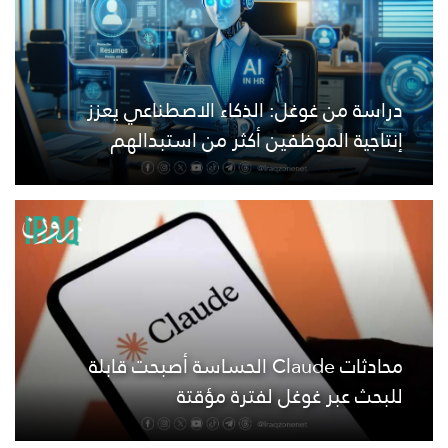
دراسة من غوغل: الذكاء الاصطناعي يعزز
إنتاجية الموظفين أكثر من استبدالهم
محادثات Claude الحساسة أصبحت قابلة
للبحث عبر غوغل لفترة مؤقتة