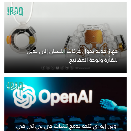
جهاز جديد يحول حركات اللسان إلى بديل
للفأرة ولوحة المفاتيح
أوبن إيه آي تتجه لدمج تشات جي بي تي في