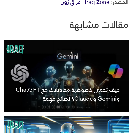
المصدر:
Iraq Zone | عراق زون
مقالات مشابهة
كيف تحمي خصوصية محادثاتك مع ChatGPT
وGemini وClaude؟ نصائح مهمة