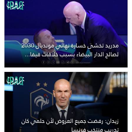
مدريد تخشى خسارة نهائي مونديال 2030
لصالح الدار البيضاء بسبب خلافات فيفا...
زيدان: رفضت جميع العروض لأن حلمي كان
تدريب منتخب فرنسا