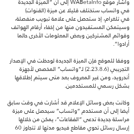
وأشار موقع WABetaInfo إلى أن “الميزة الجديدة
في واتساب ستختلف قليلا عن ميزة (القنوات)
في تلغرام، إذ ستحصل على علامة تبويب منفصلة،
وسيتمكن المستفيدون منها من إخفاء أرقام الهواتف
وقوائم المشتركين وبعض المعلومات الأخرى حالما
أرادوا”.
ووفقا للموقع فإن الميزة الجديدة لوحظت في الإصدار
التجريبي (2.23.8.6) لـ”واتساب” المخصص لأجهزة
أندرويد، ومن غير المعروف بعد متى سيتم إطلاقها
بشكل رسمي للمستخدمين.
وكانت بعض وسائل الإعلام قد أشارت في وقت سابق
أيضا إلى أن مستخدم “واتساب” سيحصل على ميزة
مراسلة جديدة تدعى “الفقاعات”، يمكن من خلالها
إرسال رسائل تحوي مقاطع فيديو مدتها لا تتجاوز 60