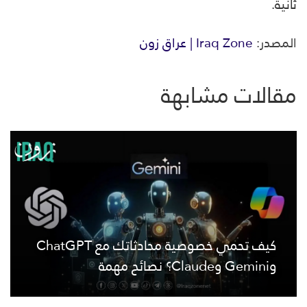
ثانية.
المصدر:
Iraq Zone | عراق زون
مقالات مشابهة
كيف تحمي خصوصية محادثاتك مع ChatGPT
وGemini وClaude؟ نصائح مهمة