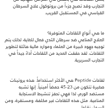
التجارب وقد تصبح جزءاً من بروتوكول علاج السرطان
القياسي في المستقبل القريب.
ما هي أنواع اللقاحات المتوفرة؟
العلاج المناعي ضد سرطان الثدي فعال للغاية، لذلك يتم
توجيه جهود كبيرة من العلماء وموارد مالية هائلة لتطوير
اللقاحات. لقد حققت العديد من اللقاحات أداءً جيداً في
التجارب السريرية.
لقاحات Peptide هي الأكثر استخداماً. هذه بروتينات
صغيرة تتكون من 23-45 حمضاً أمينياً. إنها تشبه
مستضد الورم، لذا فهي تحفز تنشيط الاستجابة
المناعية. مثل هذه اللقاحات غير مكلفة، ومستقرة، ومن
السهل نقلها.