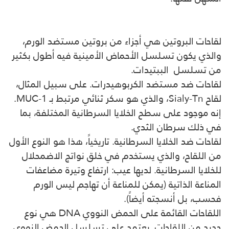
لقاحات البروتين هي أجزاء من بروتين مستضد الورم،
والذي يكون تسلسل الأحماض الأمينية فيه أطول بكثير
من تسلسل الببتيدات.
لقاحات ضد مستضد الكربوهيدرات. على سبيل المثال،
لقاح Sialy-Tn، والذي هو سكر ثنائي مرتبط بـ MUC-1.
إنه موجود على سطح الخلايا السرطانية المختلفة، بما
في ذلك سرطان الثدي.
لقاحات ضد الخلايا السرطانية. تاريخياً، هذا هو النوع الأول
من اللقاح، والذي يستخدم في خلق نواتج الاضمحلال
للخلايا السرطانية. لديها عيب: ارتفاع وتيرة مضاعفات
المناعة الذاتية (يمكن للمناعة أن تهاجم ليس الورم
فحسب، بل أنسجته أيضاً).
اللقاحات القائمة على الحمض النووي DNA هي نوع
جديد من اللقاحات. يعتمد على تسلسل الحمض النووي