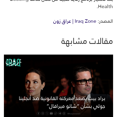
Health.
المصدر:
Iraq Zone | عراق زون
مقالات مشابهة
براد بيت يصعد معركته القانونية ضد أنجلينا
جولي بشأن “شاتو ميرافال”