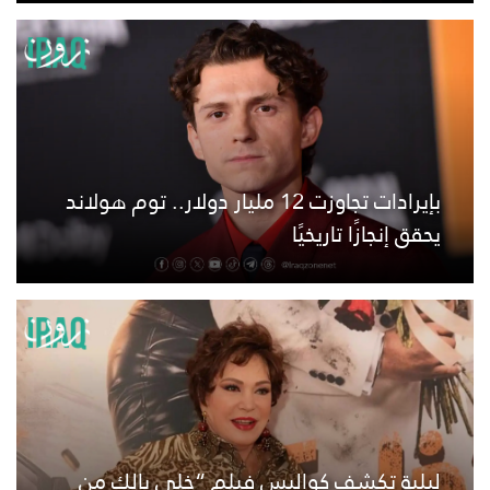
بإيرادات تجاوزت 12 مليار دولار.. توم هولاند
يحقق إنجازًا تاريخيًا
لبلبة تكشف كواليس فيلم “خلي بالك من