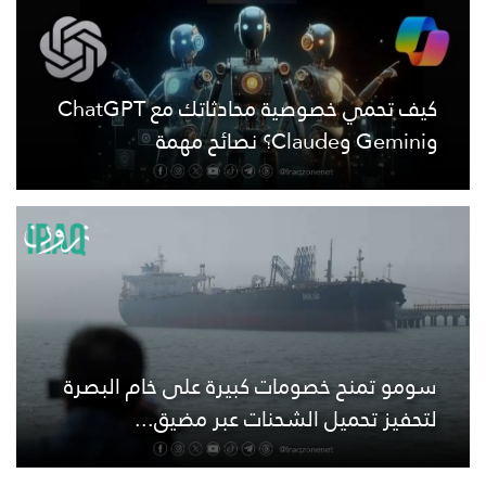
كيف تحمي خصوصية محادثاتك مع ChatGPT
وGemini وClaude؟ نصائح مهمة
سومو تمنح خصومات كبيرة على خام البصرة
لتحفيز تحميل الشحنات عبر مضيق...