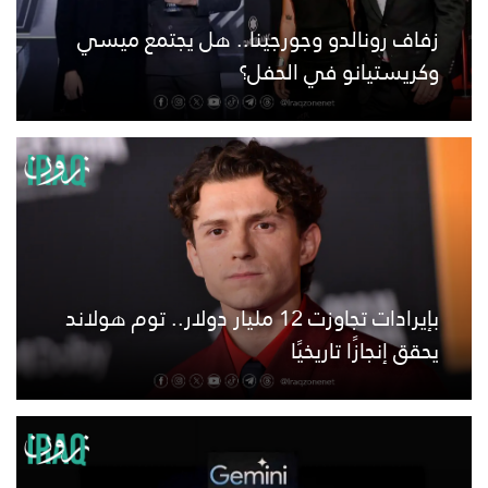
زفاف رونالدو وجورجينا.. هل يجتمع ميسي
وكريستيانو في الحفل؟
بإيرادات تجاوزت 12 مليار دولار.. توم هولاند
يحقق إنجازًا تاريخيًا