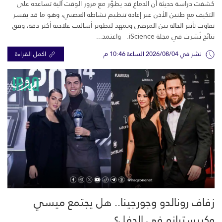
كشفت دراسة حديثة أن الدماغ قد يطوّر مع مرور الوقت آلية تساعده على
التكيف مع طنين الأذن عبر إعادة تنظيم نشاطه العصبي، وهو ما قد يفسر
تفاوت تأثير الحالة بين المرضى ويمهد لتطوير أساليب علاجية أكثر دقة، وفق
نتائج نُشرت في مجلة iScience. واعتمد...
نشر في 2026/08/04 الساعة 10:46 م
اكمل القراءة
زفاف رونالدو وجورجينا.. هل يجتمع ميسي
وكريستيانو في الحفل؟