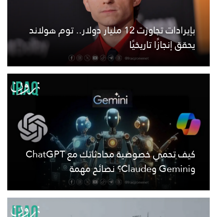
بإيرادات تجاوزت 12 مليار دولار.. توم هولاند
يحقق إنجازًا تاريخيًا
كيف تحمي خصوصية محادثاتك مع ChatGPT
وGemini وClaude؟ نصائح مهمة