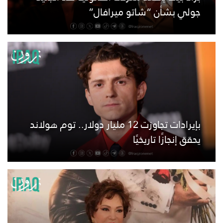
جولي بشأن “شاتو ميرافال”
بإيرادات تجاوزت 12 مليار دولار.. توم هولاند
يحقق إنجازًا تاريخيًا