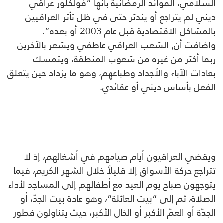
السلامي، الموائد الرمضانية بأنها “فولكلور عراقي
ديني لم يتراجع أو يندثر حتى في ظل تأثر العراقيين
بالمشاكل الاقتصادية قبل عام 2003 أو بعده”.
واضافت أن, الشعب العراقي عاطفي ويشعر بالآخرين
ربما أكثر من غيره من شعوب المنطقة، ويتمسك
بعادات الآباء والأجداد وطباعهم، وهو ما يزداد حين يتعلق
الفعل بأساس ديني أو عقائدي.
ويقضي العراقيون أيام صيامهم في أشغالهم، إذ لا
تتراجع حركة الأسواق إلا قليلاً خلال الشهر الكريم، فيما
يتوجهون صباح يوم العيد مع أطفالهم إلى المساجد لأداء
الصلاة، ثم إلى “بيت العائلة”، وهو عادة بيت الجدّ، أو
الجدّة أو العمّ الأكبر أو الخال الأكبر، حيث يتناولون فطور