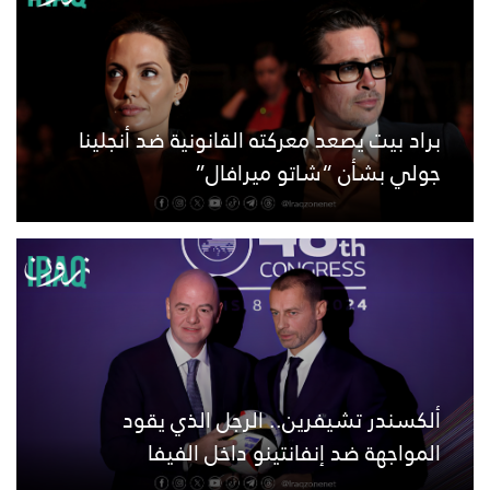
براد بيت يصعد معركته القانونية ضد أنجلينا
جولي بشأن “شاتو ميرافال”
ألكسندر تشيفرين.. الرجل الذي يقود
المواجهة ضد إنفانتينو داخل الفيفا