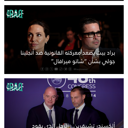
براد بيت يصعد معركته القانونية ضد أنجلينا
جولي بشأن “شاتو ميرافال”
ألكسندر تشيفرين.. الرجل الذي يقود