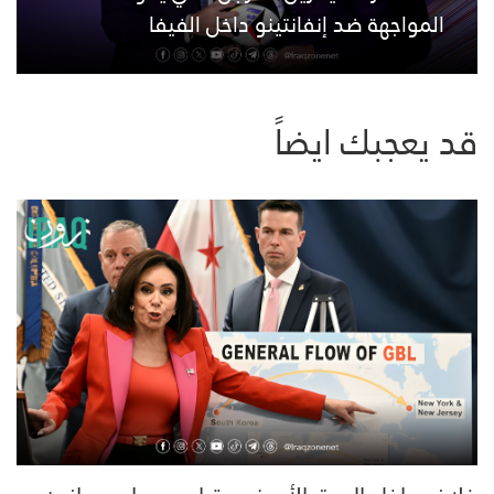
المواجهة ضد إنفانتينو داخل الفيفا
قد يعجبك ايضاً