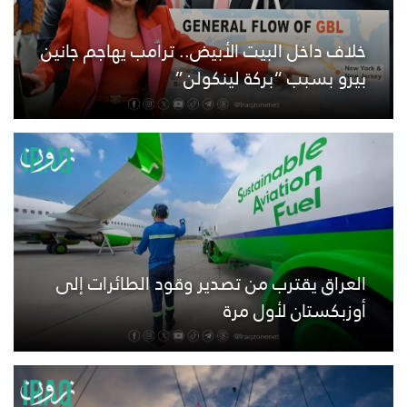
خلاف داخل البيت الأبيض.. ترامب يهاجم جانين
بيرو بسبب “بركة لينكولن”
العراق يقترب من تصدير وقود الطائرات إلى
أوزبكستان لأول مرة