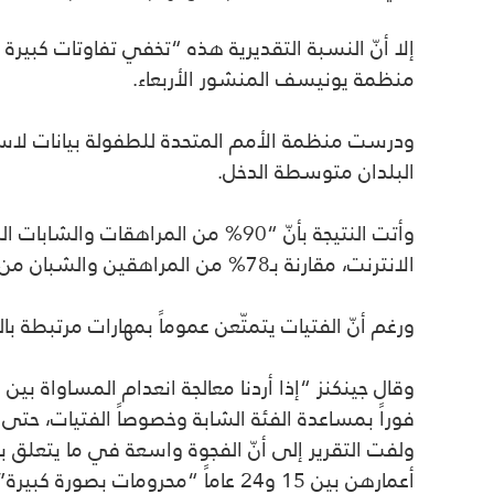
إلا أنّ النسبة التقديرية هذه “تخفي تفاوتات كبيرة 
منظمة يونيسف المنشور الأربعاء.
البلدان متوسطة الدخل.
الانترنت، مقارنة بـ78% من المراهقين والشبان من الفئة العمرية نفسها (نحو 57 مليوناً)”، وفق الأرقام التقديرية التي أفاد بها التقرير.
ورغم أنّ الفتيات يتمتّعن عموماً بمهارات مرتبطة با
وقال جينكنز “إذا أردنا معالجة انعدام المساواة بي
فوراً بمساعدة الفئة الشابة وخصوصاً الفتيات، حتى