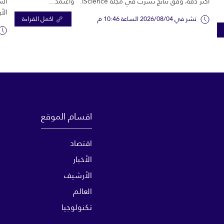
أكثر دقة، وفق نتائج نُشرت في مجلة iScience. واعتمد...
الش
الأ
نشر في 2026/08/04 الساعة 10:46 م
اكمل القراءة
اقسام الموقع
اقتصاد
الأخبار
الأرشيف
العالم
تكنولوجيا