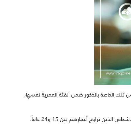
اً، في نسبة أعلى من تلك الخاصة بالذكور ضمن الفئة العمرية نفسها،
في العام 2020، أشارت يونيسف والاتحاد الدولي للاتصالات إلى أنّ 37 % فقط من الفئة العمرية الشابة، أي الأشخاص الذين تراوح أعمارهم بين 15 و24 عاماً،