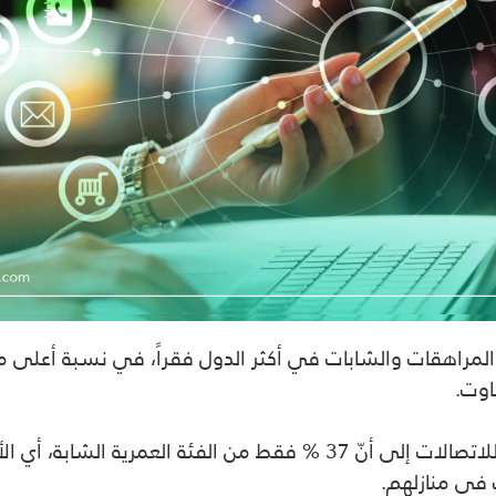
ر لليونيسف بأنّ الانترنت مُتاحاً ل90% من المراهقات والشابات في أكثر الدول فقر
اوت.
ت في منازلهم.