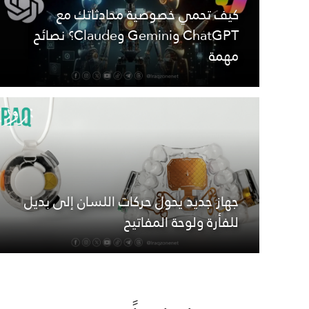
كيف تحمي خصوصية محادثاتك مع
ChatGPT وGemini وClaude؟ نصائح
مهمة
جهاز جديد يحول حركات اللسان إلى بديل
للفأرة ولوحة المفاتيح