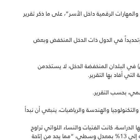
 والمهارات الرقمية داخل الأسر”، على ما ذكر تقرير
المتحدة للطفولة بيانات لاستخدام الانترنت متأتية من استطلاعات أُجريت في 54 بلداً، وتحديداً في الدول ذات الدخل المنخفض وبعض
ت والشابات اللواتي تراوح أعمارهنّ بين 15 و24 عاماً (نحو 65 مليون شخص) في البلدان المنخفضة الدخل، لا يستخدمن
رقمي، بحسب التقرير.
والتكنولوجيا والهندسة والرياضيات، ينبغي أن نبدأ
عة في ما يتعلق بإتاحة الهواتف المحمولة كذلك. ففي البلدان الـ41 التي شملتها الدراسة، كانت الفتيات والنساء اللواتي تراوح
أعمارهن بين 15 و24 عاماً “محرومات بصورة كبيرة” من الهواتف، مع احتمال امتلاكهنّ هاتفا محمولا تصل نسبته إلى 13% بمعدل وسطي، “مما يحد من إتاحة