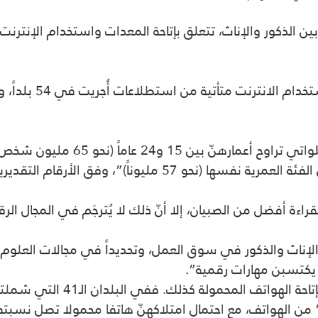
بين الذكور والإناث، تتعلق بإتاحة المعدات واستخدام الإنترنت
ودرست منظمة الأمم 
وأتت النتيجة بأنّ “90% من المراهقا
لقراءة أفضل من الصبيان، إلا أنّ ذلك لا يُترجَم في المجال ال
ن الإناث والذكور في سوق العمل، وتحديداً في مجالات العلوم 
 يكتسبن مهارات رقمية”.
ولفت التقرير إلى أنّ الفجوة واس