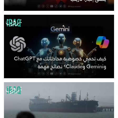
كيف تحمي خصوصية محادثاتك مع ChatGPT
وGemini وClaude؟ نصائح مهمة