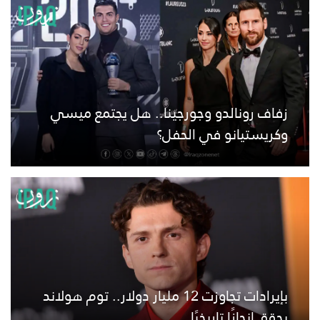
زفاف رونالدو وجورجينا.. هل يجتمع ميسي
وكريستيانو في الحفل؟
بإيرادات تجاوزت 12 مليار دولار.. توم هولاند
يحقق إنجازًا تاريخيًا