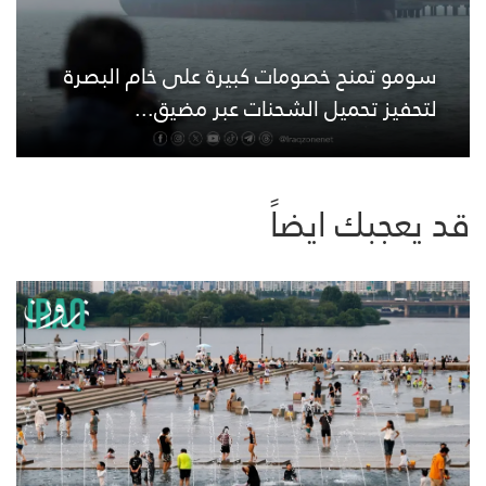
سومو تمنح خصومات كبيرة على خام البصرة
لتحفيز تحميل الشحنات عبر مضيق...
قد يعجبك ايضاً