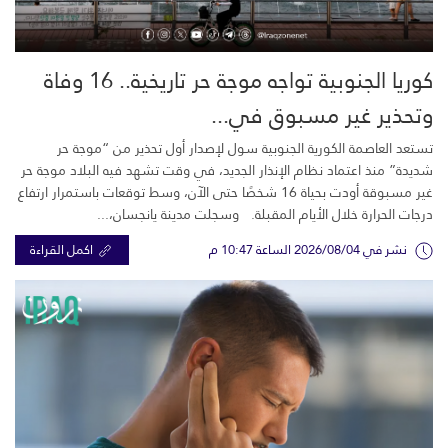
كوريا الجنوبية تواجه موجة حر تاريخية.. 16 وفاة
وتحذير غير مسبوق في...
تستعد العاصمة الكورية الجنوبية سول لإصدار أول تحذير من “موجة حر
شديدة” منذ اعتماد نظام الإنذار الجديد، في وقت تشهد فيه البلاد موجة حر
غير مسبوقة أودت بحياة 16 شخصًا حتى الآن، وسط توقعات باستمرار ارتفاع
درجات الحرارة خلال الأيام المقبلة. وسجلت مدينة يانجسان،...
نشر في 2026/08/04 الساعة 10:47 م
اكمل القراءة