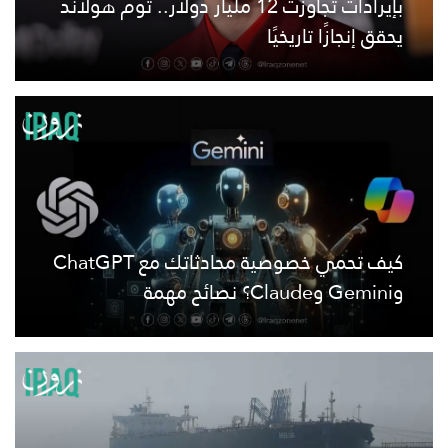
بإيرادات تجاوزت 12 مليار دولار.. توم هولاند
يحقق إنجازًا تاريخيًا
كيف تحمي خصوصية محادثاتك مع ChatGPT
وGemini وClaude؟ نصائح مهمة