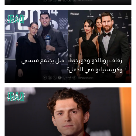
زفاف رونالدو وجورجينا.. هل يجتمع ميسي
وكريستيانو في الحفل؟