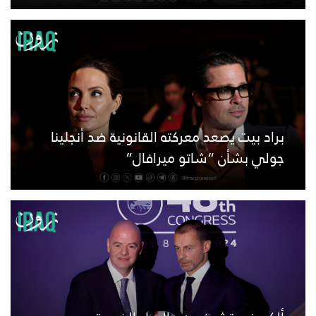
براد بيت يصعد معركته القانونية ضد أنجلينا
جولي بشأن “شاتو ميرافال”