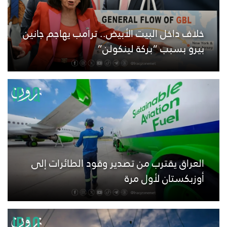
خلاف داخل البيت الأبيض.. ترامب يهاجم جانين
بيرو بسبب “بركة لينكولن”
العراق يقترب من تصدير وقود الطائرات إلى
أوزبكستان لأول مرة