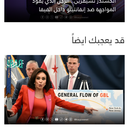
ألكسندر تشيفرين.. الرجل الذي يقود
المواجهة ضد إنفانتينو داخل الفيفا
قد يعجبك ايضاً