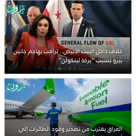
خلاف داخل البيت الأبيض.. ترامب يهاجم جانين
بيرو بسبب “بركة لينكولن”
العراق يقترب من تصدير وقود الطائرات إلى