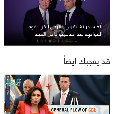
ألكسندر تشيفرين.. الرجل الذي يقود
المواجهة ضد إنفانتينو داخل الفيفا
قد يعجبك ايضاً