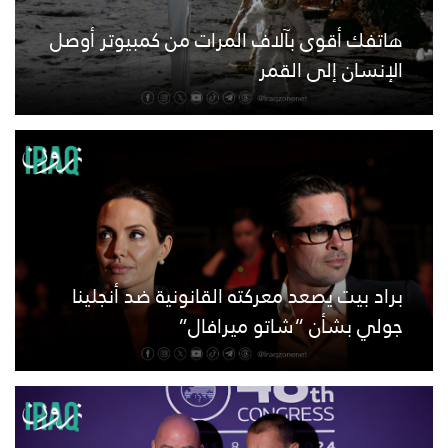
هاتفك أقوى بآلاف المرات من كمبيوتر أوصل
الإنسان إلى القمر
براد بيت يصعد معركته القانونية ضد أنجلينا
جولي بشأن “شاتو ميرافال”