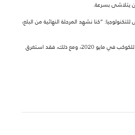
نولوجيا: “كنا نشهد المرحلة النهائية من البلع،
اكتشف باحثون من معهد ماساتشوستس للتكنولوجيا وجامعة هارفارد ومعهد كاليفورنيا للتكنولوجيا النجم الآكل للكوكب في مايو 2020، ومع ذلك، فقد استغرق