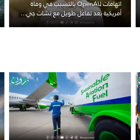
اتهامات لـOpenAI بالتسبب في وفاة
أمريكية بعد تفاعل طويل مع تشات جي...