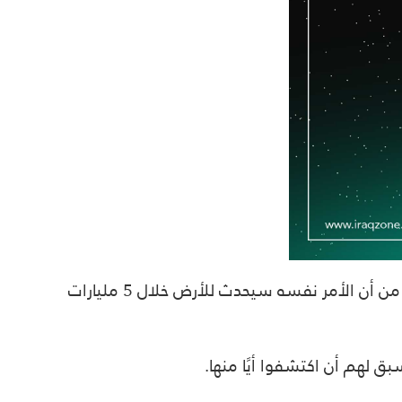
اكتشف العلماء نجما يبتلع كوكبا على بعد 12000 سنة ضوئية بالقرب من كوكبة أكويلا الشبيهة بالنسر، محذرين من أن الأمر نفسه سيحدث للأرض خلال 5 مليارات
ق لهم أن اكتشفوا أيًا منها.