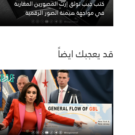
كتب جيب توثق إرث المصورين المغاربة
في مواجهة هيمنة الصور الرقمية
قد يعجبك ايضاً