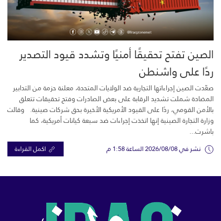
الصين تفتح تحقيقًا أمنيًا وتشدد قيود التصدير
ردًا على واشنطن
صعّدت الصين إجراءاتها التجارية ضد الولايات المتحدة، معلنة حزمة من التدابير
المضادة شملت تشديد الرقابة على بعض الصادرات وفتح تحقيقات تتعلق
بالأمن القومي، ردًا على القيود الأمريكية الأخيرة بحق شركات صينية. وقالت
وزارة التجارة الصينية إنها اتخذت إجراءات ضد سبعة كيانات أمريكية، كما
باشرت...
نشر في 2026/08/08 الساعة 1:58 م
اكمل القراءة