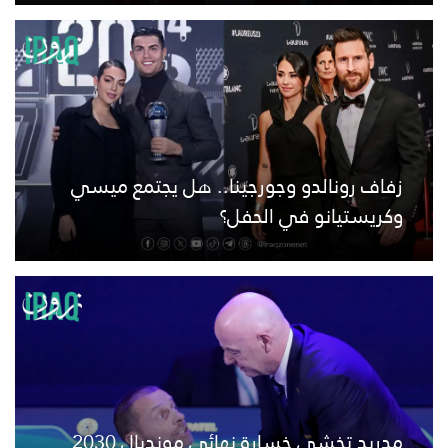
زفاف رونالدو وجورجينا.. هل يجتمع ميسي
وكريستيانو في الحفل؟
مدريد تخشى خسارة نهائي مونديال 2030