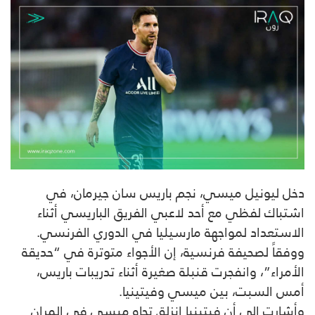
دخل ليونيل ميسي، نجم باريس سان جيرمان، في
اشتباك لفظي مع أحد لاعبي الفريق الباريسي أثناء
الاستعداد لمواجهة مارسيليا في الدوري الفرنسي.
ووفقاً لصحيفة فرنسية، إن الأجواء متوترة في “حديقة
الأمراء”، وانفجرت قنبلة صغيرة أثناء تدريبات باريس،
أمس السبت، بين ميسي وفيتينيا.
وأشارت إلى أن فيتينيا انزلق تجاه ميسي في المران