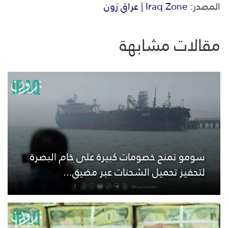
المصدر:
Iraq Zone | عراق زون
مقالات مشابهة
سومو تمنح خصومات كبيرة على خام البصرة
لتحفيز تحميل الشحنات عبر مضيق...