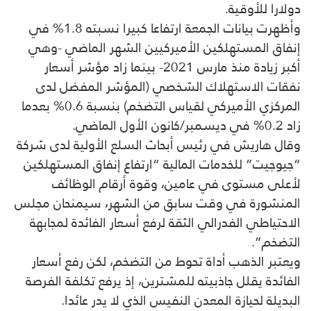
دولارا للأوقية.
وأظهرت بيانات الجمعة ارتفاعا كبيرا نسبته 1.8% في
إنفاق المستهلكين الأميركيين الشهر الماضي -وهي
أكبر زيادة منذ مارس 2021- بينما زاد مؤشر أسعار
نفقات الاستهلاك الشخصي (المؤشر المفضل لدى
المركزي الأميركي لقياس التضخم) بنسبة 0.6% بعدما
زاد 0.2% في ديسمبر/كانون الأول الماضي.
وقال هاريش في رئيس أبحاث السلع الأولية لدى شركة
“جيوجيت” للخدمات المالية “ارتفاع إنفاق المستهلكين
لأعلى مستوى في عامين، وقوة أرقام الوظائف
المنشورة في وقت سابق من الشهر، سيمنحان مجلس
الاحتياطي الفدرالي الثقة لرفع أسعار الفائدة لمجابهة
التضخم”.
ويعتبر الذهب أداة تحوط من التضخم، لكن رفع أسعار
الفائدة يقلل جاذبيته للمشترين، إذ يرفع تكلفة الفرصة
البديلة لحيازة المعدن النفيس الذي لا يدر عائدا.