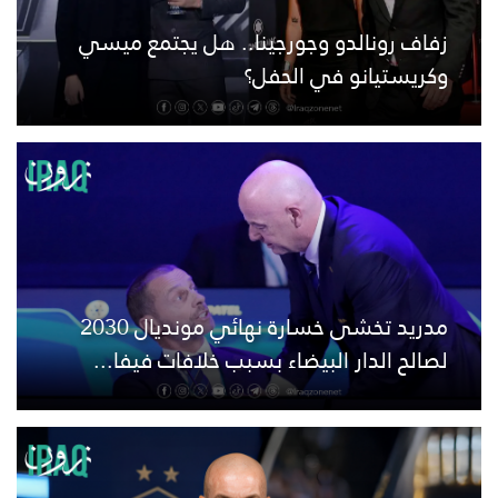
زفاف رونالدو وجورجينا.. هل يجتمع ميسي
وكريستيانو في الحفل؟
مدريد تخشى خسارة نهائي مونديال 2030
لصالح الدار البيضاء بسبب خلافات فيفا...