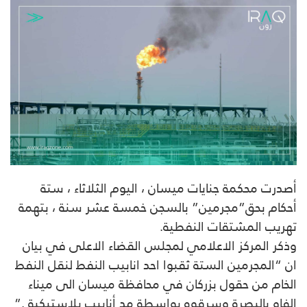
أصدرت محكمة جنايات ميسان ، اليوم الثلاثاء ، ستة
أحكام بحق”مجرمين” بالسجن خمسة عشر سنة ، بتهمة
تهريب المشتقات النفطية.
وذكر المركز الاعلامي لمجلس القضاء الاعلى في بيان
ان “المجرمين الستة ثقبوا احد انابيب النفط لنقل النفط
الخام من حقول بزركان في محافظة ميسان الى ميناء
الفاو بالبصرة وسرقوه بواسطة مد أنابيب بلاستيكية .”