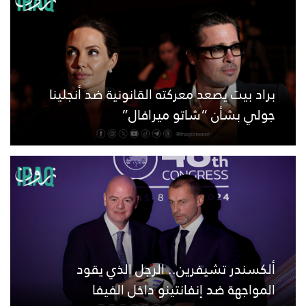
براد بيت يصعد معركته القانونية ضد أنجلينا
جولي بشأن “شاتو ميرافال”
ألكسندر تشيفرين.. الرجل الذي يقود
المواجهة ضد إنفانتينو داخل الفيفا