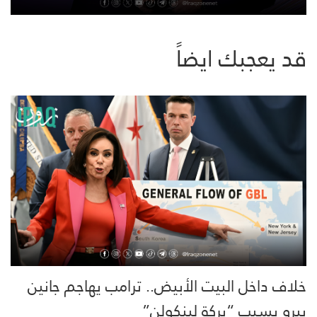
قد يعجبك ايضاً
خلاف داخل البيت الأبيض.. ترامب يهاجم جانين
بيرو بسبب “بركة لينكولن”