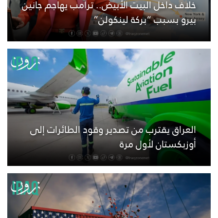
خلاف داخل البيت الأبيض.. ترامب يهاجم جانين
بيرو بسبب “بركة لينكولن”
العراق يقترب من تصدير وقود الطائرات إلى
أوزبكستان لأول مرة