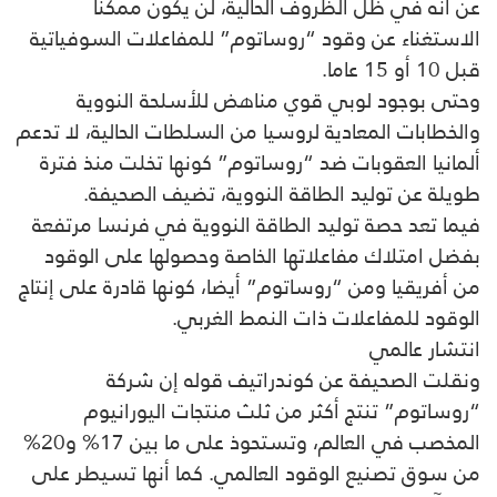
عن أنه في ظل الظروف الحالية، لن يكون ممكنا
الاستغناء عن وقود “روساتوم” للمفاعلات السوفياتية
قبل 10 أو 15 عاما.
وحتى بوجود لوبي قوي مناهض للأسلحة النووية
والخطابات المعادية لروسيا من السلطات الحالية، لا تدعم
ألمانيا العقوبات ضد “روساتوم” كونها تخلت منذ فترة
طويلة عن توليد الطاقة النووية، تضيف الصحيفة.
فيما تعد حصة توليد الطاقة النووية في فرنسا مرتفعة
بفضل امتلاك مفاعلاتها الخاصة وحصولها على الوقود
من أفريقيا ومن “روساتوم” أيضا، كونها قادرة على إنتاج
الوقود للمفاعلات ذات النمط الغربي.
انتشار عالمي
ونقلت الصحيفة عن كوندراتيف قوله إن شركة
“روساتوم” تنتج أكثر من ثلث منتجات اليورانيوم
المخصب في العالم، وتستحوذ على ما بين 17% و20%
من سوق تصنيع الوقود العالمي. كما أنها تسيطر على