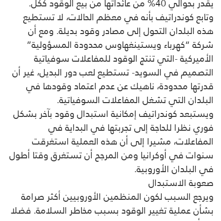
يقدر بحوالي 40% من عائداتها من بيع الوقود ككل.
وتابع كوندراتيف بأنه في معظم الحالات، لا تستطيع
هذه البلدان التحول إلى مصادر وقود بديلة. ومع أن
شركة “كهرباء ويستينغهاوس محدودة المسؤولية”
الأميركية -التي تنتج الوقود للمفاعلات سوفياتية
التصميم في السويد- تستطيع لعب دور البديل، غير أن
قدرتها محدودة، ناهيك عن عدم اعتماد وقودها في
البلدان التي تشغل المفاعلات السوفياتية.
ويستبعد كوندراتيف إمكانية استبدال وقود بآخر بشكل
فوري نظرا للحاجة إلى تجربتها في البداية في
المفاعلات، مشيرا إلى أن هذه العملية استغرقت
سنوات في أوكرانيا ومن المرجح أن تستغرق وقتا أطول
في البلدان الأوروبية.
صعوبة الاستبدال
ويرجع السبب لكون المنظمين الأوروبيين أكثر صرامة
بشأن عملية تغيير الوقود بسبب مخاطر السلامة. فضلا