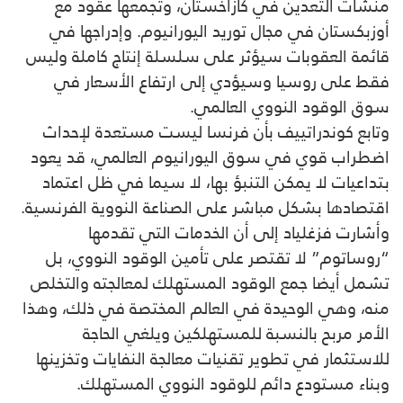
منشآت التعدين في كازاخستان، وتجمعها عقود مع
أوزبكستان في مجال توريد اليورانيوم. وإدراجها في
قائمة العقوبات سيؤثر على سلسلة إنتاج كاملة وليس
فقط على روسيا وسيؤدي إلى ارتفاع الأسعار في
سوق الوقود النووي العالمي.
وتابع كوندراتييف بأن فرنسا ليست مستعدة لإحداث
اضطراب قوي في سوق اليورانيوم العالمي، قد يعود
بتداعيات لا يمكن التنبؤ بها، لا سيما في ظل اعتماد
اقتصادها بشكل مباشر على الصناعة النووية الفرنسية.
وأشارت فزغلياد إلى أن الخدمات التي تقدمها
“روساتوم” لا تقتصر على تأمين الوقود النووي، بل
تشمل أيضا جمع الوقود المستهلك لمعالجته والتخلص
منه، وهي الوحيدة في العالم المختصة في ذلك، وهذا
الأمر مربح بالنسبة للمستهلكين ويلغي الحاجة
للاستثمار في تطوير تقنيات معالجة النفايات وتخزينها
وبناء مستودع دائم للوقود النووي المستهلك.