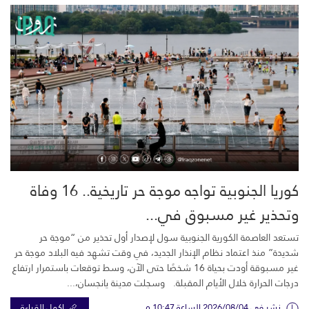
كوريا الجنوبية تواجه موجة حر تاريخية.. 16 وفاة
وتحذير غير مسبوق في...
تستعد العاصمة الكورية الجنوبية سول لإصدار أول تحذير من “موجة حر
شديدة” منذ اعتماد نظام الإنذار الجديد، في وقت تشهد فيه البلاد موجة حر
غير مسبوقة أودت بحياة 16 شخصًا حتى الآن، وسط توقعات باستمرار ارتفاع
درجات الحرارة خلال الأيام المقبلة. وسجلت مدينة يانجسان،...
نشر في 2026/08/04 الساعة 10:47 م
اكمل القراءة