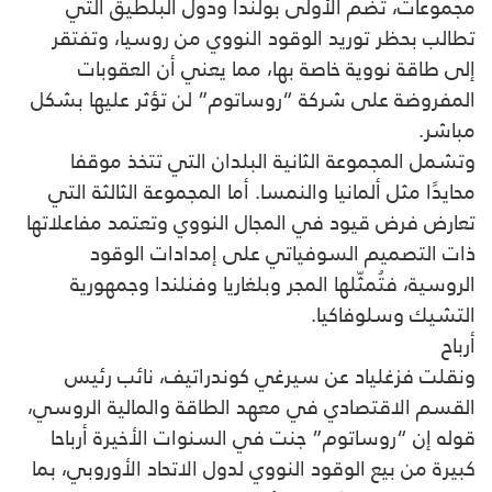
مجموعات، تضم الأولى بولندا ودول البلطيق التي
تطالب بحظر توريد الوقود النووي من روسيا، وتفتقر
إلى طاقة نووية خاصة بها، مما يعني أن العقوبات
المفروضة على شركة “روساتوم” لن تؤثر عليها بشكل
مباشر.
وتشمل المجموعة الثانية البلدان التي تتخذ موقفا
محايدًا مثل ألمانيا والنمسا. أما المجموعة الثالثة التي
تعارض فرض قيود في المجال النووي وتعتمد مفاعلاتها
ذات التصميم السوفياتي على إمدادات الوقود
الروسية، فتُمثّلها المجر وبلغاريا وفنلندا وجمهورية
التشيك وسلوفاكيا.
أرباح
ونقلت فزغلياد عن سيرغي كوندراتيف، نائب رئيس
القسم الاقتصادي في معهد الطاقة والمالية الروسي،
قوله إن “روساتوم” جنت في السنوات الأخيرة أرباحا
كبيرة من بيع الوقود النووي لدول الاتحاد الأوروبي، بما