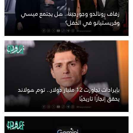
زفاف رونالدو وجورجينا.. هل يجتمع ميسي
وكريستيانو في الحفل؟
بإيرادات تجاوزت 12 مليار دولار.. توم هولاند
يحقق إنجازًا تاريخيًا