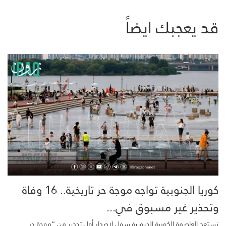
قد يعجبك ايضاً
كوريا الجنوبية تواجه موجة حر تاريخية.. 16 وفاة
وتحذير غير مسبوق في...
تستعد العاصمة الكورية الجنوبية سول لإصدار أول تحذير من “موجة حر