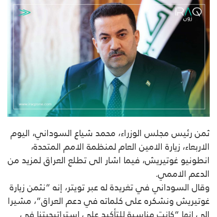
ثمن رئيس مجلس الوزراء، محمد شياع السوداني، اليوم
الاربعاء، زيارة الامين العام لمنظمة الامم المتحدة،
انطونيو غوتيريش، فيما اشار الى تطلع العراق لمزيد من
الدعم الاممي.
وقال السوداني في تغريدة له عبر تويتر، إنه “نثمن زيارة
غوتيريش ونشكره على كلماته في دعم العراق”، مشيرا
الى انها “كانت مناسبة للتأكيد على استراتيجيتنا في