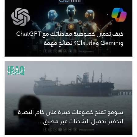
كيف تحمي خصوصية محادثاتك مع ChatGPT
وGemini وClaude؟ نصائح مهمة
سومو تمنح خصومات كبيرة على خام البصرة
لتحفيز تحميل الشحنات عبر مضيق...