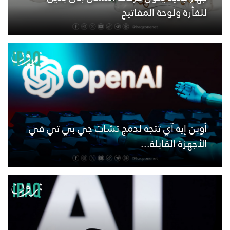
للفأرة ولوحة المفاتيح
أوبن إيه آي تتجه لدمج تشات جي بي تي في
الأجهزة القابلة...