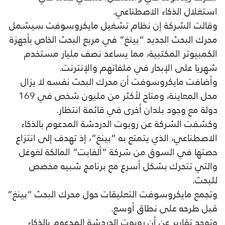
استغلال الذكاء الاصطناعي.
وقالت الشركة إن نظام تشغيل مايكروسوفت سيشمل
محرك البحث الجديد “بينغ” في مربع البحث الخاص بأجهزة
الكمبيوتر المكتبية، مما يساعد نصف مليار مستخدم
شهريا على الإبحار في ملفاتهم والإنترنت.
وأضافت مايكروسوفت أن محرك البحث نفسه لا يزال
محل المعاينة، ومتاح لأكثر من مليون شخص في 169
دولة مع وجود بلدان أخرى في قائمة انتظار.
وكشفت الشركة عن روبوت الدردشة المدعوم بالذكاء
الاصطناعي، الذي يتمتع به “بينغ”، إذ تهدف إلى انتزاع
حصتها في السوق من شركة “ألفابت” المالكة لغوغل
والتي تتحرك بشكل أسرع مع برنامج شبيه مخصص
للبحث.
وتجمع مايكروسوفت التعليقات حول محرك البحث “بينغ”
قبل طرحه على نطاق أوسع.
وتوجد تقارير عن أن روبوت الدردشة المدعوم بالذكاء