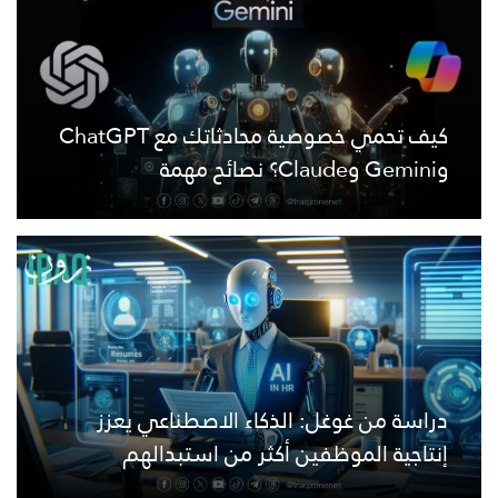
كيف تحمي خصوصية محادثاتك مع ChatGPT
وGemini وClaude؟ نصائح مهمة
دراسة من غوغل: الذكاء الاصطناعي يعزز
إنتاجية الموظفين أكثر من استبدالهم