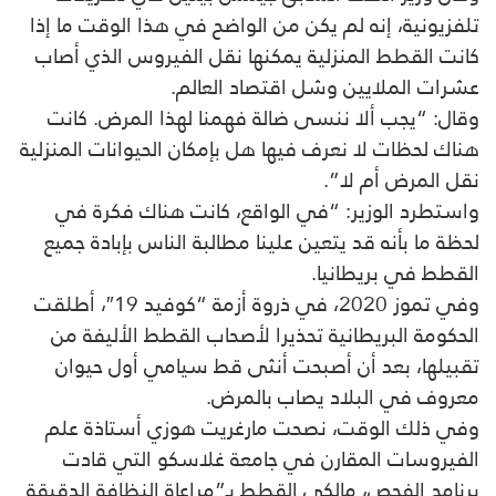
تلفزيونية، إنه لم يكن من الواضح في هذا الوقت ما إذا
كانت القطط المنزلية يمكنها نقل الفيروس الذي أصاب
عشرات الملايين وشل اقتصاد العالم.
وقال: “يجب ألا ننسى ضالة فهمنا لهذا المرض. كانت
هناك لحظات لا نعرف فيها هل بإمكان الحيوانات المنزلية
نقل المرض أم لا”.
واستطرد الوزير: “في الواقع، كانت هناك فكرة في
لحظة ما بأنه قد يتعين علينا مطالبة الناس بإبادة جميع
القطط في بريطانيا.
وفي تموز 2020، في ذروة أزمة “كوفيد 19″، أطلقت
الحكومة البريطانية تحذيرا لأصحاب القطط الأليفة من
تقبيلها، بعد أن أصبحت أنثى قط سيامي أول حيوان
معروف في البلاد يصاب بالمرض.
وفي ذلك الوقت، نصحت مارغريت هوزي أستاذة علم
الفيروسات المقارن في جامعة غلاسكو التي قادت
برنامج الفحص، مالكي القطط بـ”مراعاة النظافة الدقيقة