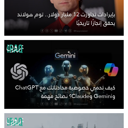
بإيرادات تجاوزت 12 مليار دولار.. توم هولاند
يحقق إنجازًا تاريخيًا
كيف تحمي خصوصية محادثاتك مع ChatGPT
وGemini وClaude؟ نصائح مهمة