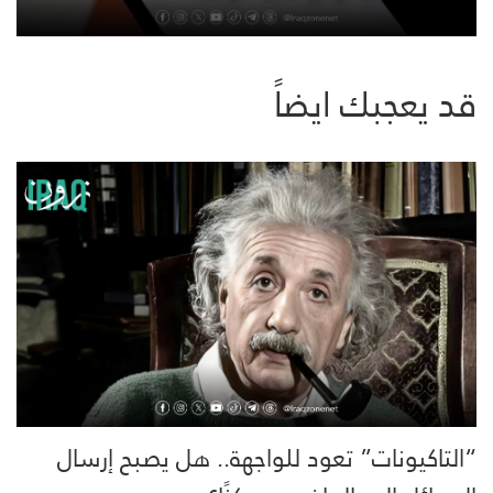
قد يعجبك ايضاً
“التاكيونات” تعود للواجهة.. هل يصبح إرسال