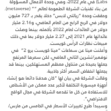
Labs) في عام 2022، وهي وحدة الأعمال المسؤولة
عن بناء تقنيات الشركة الطموحة لعالم “” (metaverse).
وحققت وحدة “ريالتي لابس” دخلا يقدر بـ 727 مليون
دولار في الربع الرابع من العام الماضي، و2.16 مليار
دولار من العائدات لعام 2022 بأكمله، بينما وصلت
عائداتها عام 2021 إلى 2.27 مليار دولار بما في ذلك
مبيعات نظارات الرأس كويست.
وأعلنت ميتا عن سماعات “ميتا كويست برو 2” في
نوفمبر/تشرين الثاني الماضي، لكن سعرها المرتفع
جعلها بعيدة عن متناول معظم المستهلكين، بينما قد
يجعلها انخفاض السعر أكثر جاذبية.
وقالت الشركة في بيان لها “كان هدفنا دائما هو إنشاء
أجهزة ميسورة التكلفة لأكبر عدد ممكن من الأشخاص
للاستفادة من كل ما تقدمه الشركة في مجال الواقع
الافتراضي”.
وسيبدأ طرح تغييرات الأسعار في الخامس من مارس/