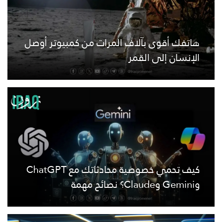
هاتفك أقوى بآلاف المرات من كمبيوتر أوصل
الإنسان إلى القمر
كيف تحمي خصوصية محادثاتك مع ChatGPT
وGemini وClaude؟ نصائح مهمة