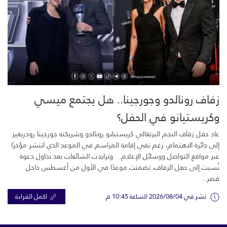
زفاف رونالدو وجورجينا.. هل يجتمع ميسي
وكريستيانو في الحفل؟
عاد حفل زفاف النجم البرتغالي كريستيانو رونالدو وشريكته جورجينا رودريغيز
إلى دائرة الاهتمام، رغم نفي إقامة المراسم في الموعد الذي انتشر مؤخرًا
عبر مواقع التواصل ووسائل الإعلام. وتزايدت الشائعات بعد تداول دعوة
نُسبت إلى حفل الزفاف، تضمنت موعدًا في الأول من أغسطس داخل
قصر...
نشر في 2026/08/04 الساعة 10:45 م
اكمل القراءة