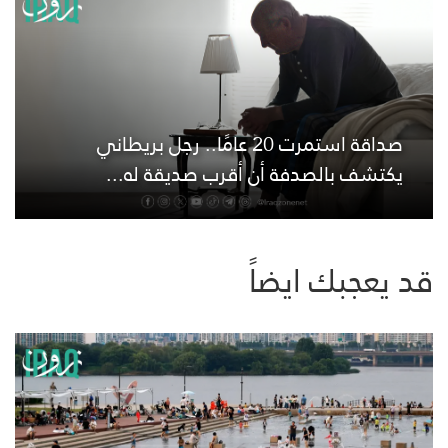
صداقة استمرت 20 عامًا.. رجل بريطاني
يكتشف بالصدفة أن أقرب صديقة له...
قد يعجبك ايضاً