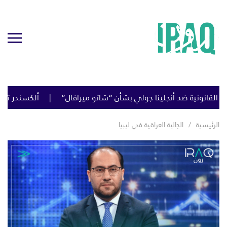
لقانونية ضد أنجلينا جولي بشأن “شاتو ميرافال”
ألكسندر تشيفرين
الرئيسية
الجالية العراقية في ليبيا