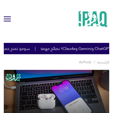
سومو تمنح خصومات كب
الرئيسية
AirPods