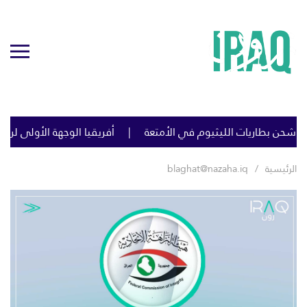
 شحن بطاريات الليثيوم في الأمتعة
أفريقيا الوجهة الأولى لرؤو
الرئيسية
blaghat@nazaha.iq