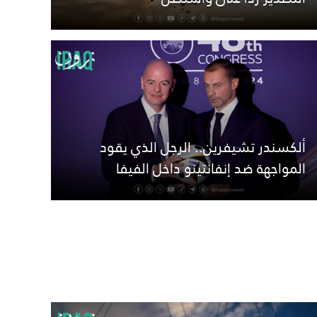
ألكسندر تشيفرين.. الرجل الذي يقود
المواجهة ضد إنفانتينو داخل الفيفا