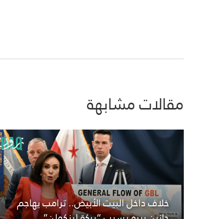
مقالات مشابهة
خلاف داخل البيت الأبيض.. ترامب يهاجم
جانين بيرو بسبب “بركة لينكولن”