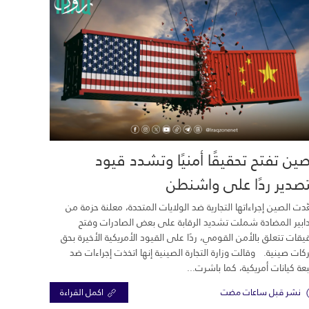
صين تفتح تحقيقًا أمنيًا وتشدد قيود
تصدير ردًا على واشنطن
دت الصين إجراءاتها التجارية ضد الولايات المتحدة، معلنة حزمة من
دابير المضادة شملت تشديد الرقابة على بعض الصادرات وفتح
يقات تتعلق بالأمن القومي، ردًا على القيود الأمريكية الأخيرة بحق
ات صينية. وقالت وزارة التجارة الصينية إنها اتخذت إجراءات ضد
ة كيانات أمريكية، كما باشرت...
نشر قبل ساعات مضت
اكمل القراءة