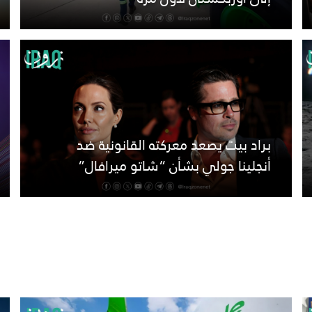
براد بيت يصعد معركته القانونية ضد
أنجلينا جولي بشأن “شاتو ميرافال”