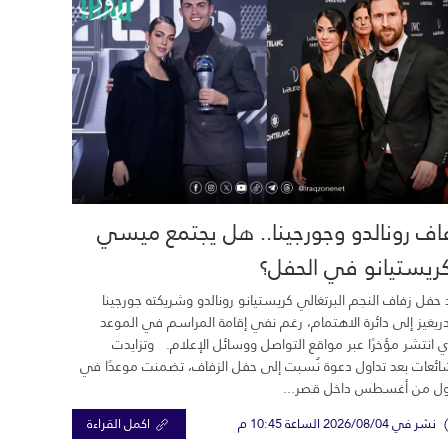
اف رونالدو وجورجينا.. هل يجتمع ميسي
ريستيانو في الحفل؟
 حفل زفاف النجم البرتغالي كريستيانو رونالدو وشريكته جورجينا
ريغيز إلى دائرة الاهتمام، رغم نفي إقامة المراسم في الموعد
ي انتشر مؤخرًا عبر مواقع التواصل ووسائل الإعلام. وتزايدت
ائعات بعد تداول دعوة نُسبت إلى حفل الزفاف، تضمنت موعدًا في
ول من أغسطس داخل قصر...
نشر في 2026/08/04 الساعة 10:45 م
اكمل القراءة