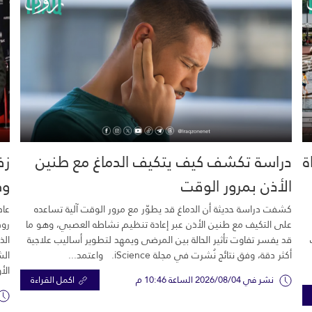
خية.. 16 وفاة
دراسة تكشف كيف يتكيف الدماغ مع طنين
زف
الأذن بمرور الوقت
وك
كشفت دراسة حديثة أن الدماغ قد يطوّر مع مرور الوقت آلية تساعده
عاد
على التكيف مع طنين الأذن عبر إعادة تنظيم نشاطه العصبي، وهو ما
رود
قد يفسر تفاوت تأثير الحالة بين المرضى ويمهد لتطوير أساليب علاجية
الذ
أكثر دقة، وفق نتائج نُشرت في مجلة iScience. واعتمد...
الش
الأ
نشر في 2026/08/04 الساعة 10:46 م
اكمل القراءة