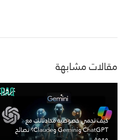
مقالات مشابهة
كيف تحمي خصوصية محادثاتك مع
ChatGPT وGemini وClaude؟ نصائح
مهمة