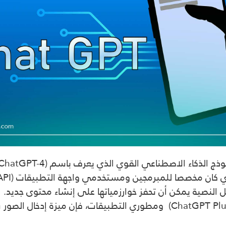
ل النصية يمكن أن تحفز خوارزمياتها على إنشاء محتوى جديد.
وبينما ستكون ميزة إدخال النص متاحة لمشتركي(ChatGPT Plus) ومطوري ال