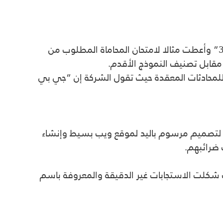
وقالت “أوبن إيه آي” إن “جي بي تي-4” يمثل تحسنا كبيرا عن الإصدار السابق المعروف باسم “جي بي تي-3.5” وأعطت مثالا لامتحان المحاماة المطلوب من
 للمحادثات المعقدة حيث تقول الشركة إن “جي بي
ورة لتصميم مرسوم باليد لموقع ويب بسيط وإنشاء
ح به مقارنة بسابقتها حيث شكلت الاستجابات غير الدقيقة والمعروفة باسم