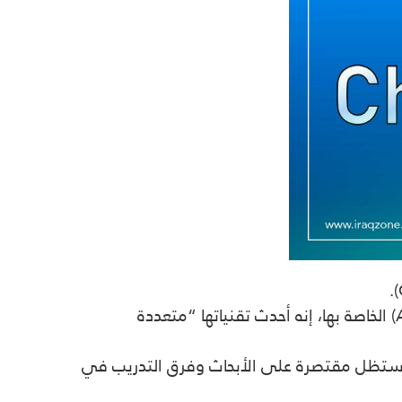
وقالت شركة “أوبن إيه آي”، في حدث الإطلاق الذي كان مخصصا للمبرمجين ومستخدمي واجهة التطبيقات (API) الخاصة بها، إنه أحدث تقنياتها “متعددة
تطبيقات، فإن ميزة إدخال الصور ستظل مقتصرة على الأبحاث وفرق التدريب في