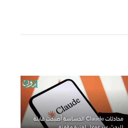
محادثات Claude الحساسة أصبحت قابلة
للبحث عبر غوغل لفترة مؤقتة