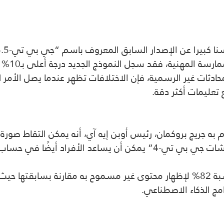
فقد سجل النموذج الجديد درجة أعلى بـ10% مقابل تصنيف النموذج الأقدم.
ادثات غير الرسمية، فإن الاختلافات تظهر عندما يصل الأمر
م به جريج بروكمان، رئيس أوبن إيه آي، أنه يمكن التقاط ص
فراد أيضًا في حساب ضرائبهم.
وقالت الشركة إن “جي بي تي-4” أقل احتمالًا بنسبة 82% لإظهار محتوى غير مسمو
مج الذكاء الاصطناعي.