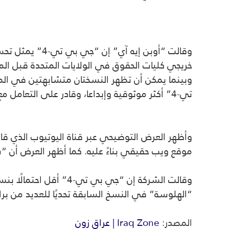
خريجي كليات الحقوق في الولايات المتحدة قبل الممارسة المهنية، 
وبينما يمكن أن تظهر النسختان متشابهتين في المح
تي-4” أكثر موثوقية وإبداعا، وقادر على التعامل مع تعليمات أكثر دقة.
وأظهر العرض التوضيحي عبر قناة اليوتيوب الذي قا
موقع ويب حقيقي بناءً عليه. كما أظهر العرض أن “شات جي بي تي-4” يمكن أن يساعد الأ
“الهلوسة” في النسخ السابقة تحديًا للعديد من برا
المصدر:
Iraq Zone | عراق زون