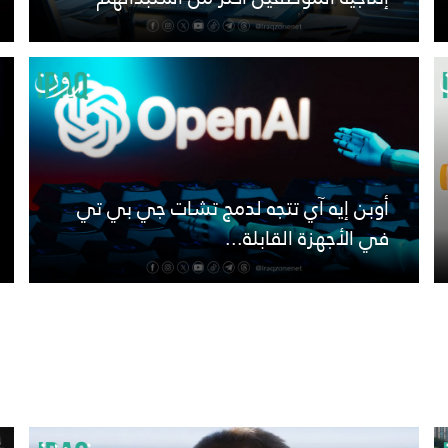
أوبن إيه آي تتجه لدمج تشات جي بي تي
في الأجهزة القابلة...