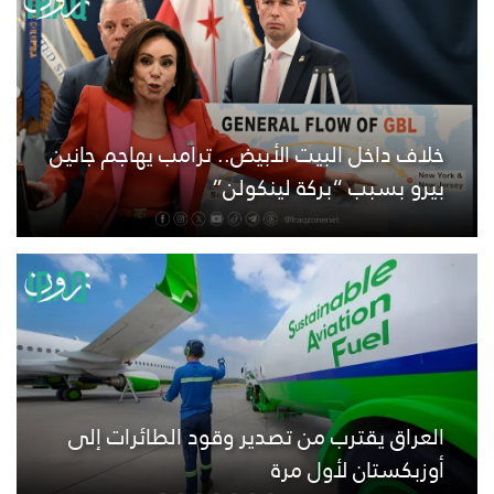
خلاف داخل البيت الأبيض.. ترامب يهاجم جانين
بيرو بسبب “بركة لينكولن”
العراق يقترب من تصدير وقود الطائرات إلى
أوزبكستان لأول مرة