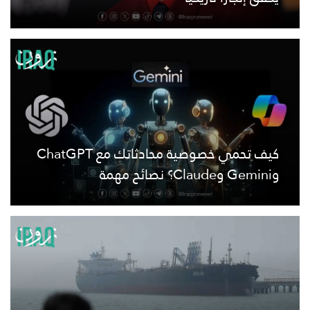
كيف تحمي خصوصية محادثاتك مع ChatGPT
وGemini وClaude؟ نصائح مهمة