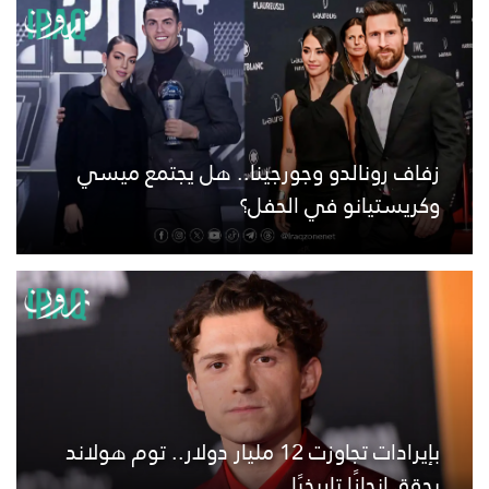
زفاف رونالدو وجورجينا.. هل يجتمع ميسي
وكريستيانو في الحفل؟
بإيرادات تجاوزت 12 مليار دولار.. توم هولاند
يحقق إنجازًا تاريخيًا