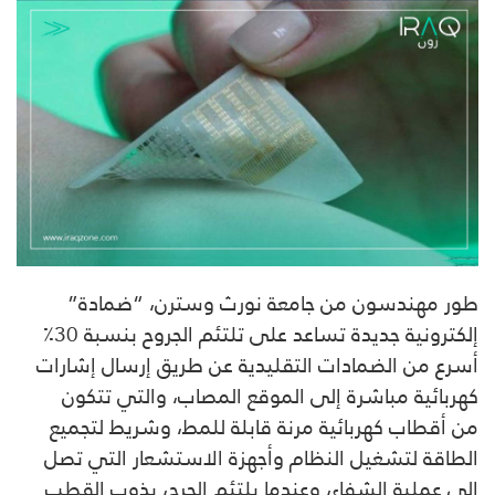
طور مهندسون من جامعة نورث وسترن، “ضمادة”
إلكترونية جديدة تساعد على تلتئم الجروح بنسبة 30٪
أسرع من الضمادات التقليدية عن طريق إرسال إشارات
كهربائية مباشرة إلى الموقع المصاب، والتي تتكون
من أقطاب كهربائية مرنة قابلة للمط، وشريط لتجميع
الطاقة لتشغيل النظام وأجهزة الاستشعار التي تصل
إلى عملية الشفاء، وعندما يلتئم الجرح، يذوب القطب