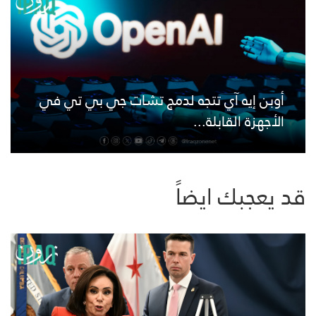
أوبن إيه آي تتجه لدمج تشات جي بي تي في
الأجهزة القابلة...
قد يعجبك ايضاً