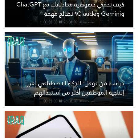
كيف تحمي خصوصية محادثاتك مع ChatGPT
وGemini وClaude؟ نصائح مهمة
دراسة من غوغل: الذكاء الاصطناعي يعزز
إنتاجية الموظفين أكثر من استبدالهم