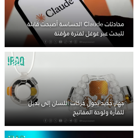
محادثات Claude الحساسة أصبحت قابلة
للبحث عبر غوغل لفترة مؤقتة
جهاز جديد يحول حركات اللسان إلى بديل
للفأرة ولوحة المفاتيح