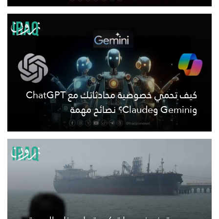
كيف تحمي خصوصية محادثاتك مع ChatGPT
وGemini وClaude؟ نصائح مهمة