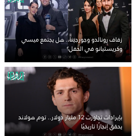
زفاف رونالدو وجورجينا.. هل يجتمع ميسي
وكريستيانو في الحفل؟
بإيرادات تجاوزت 12 مليار دولار.. توم هولاند
يحقق إنجازًا تاريخيًا