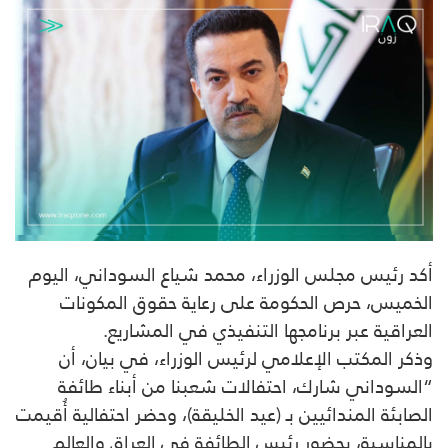
أكد رئيس مجلس الوزراء، محمد شياع السوداني، اليوم
الخميس، حرص الحكومة على رعاية حقوق المكونات
العراقية عبر برنامجها التنفيذي في المشاريع.
وذكر المكتب الإعلامي لرئيس الوزراء، في بيان، أن
“السوداني شارك، احتفالات شعبنا من أبناء طائفة
الصابئة المندائيين بـ (عيد الخليقة)، وحضر احتفالية أُقيمت
بالمناسبة، بحضور رئيس الطائفة في العراق والعالم