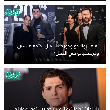
زفاف رونالدو وجورجينا.. هل يجتمع ميسي
وكريستيانو في الحفل؟
بإيرادات تجاوزت 12 مليار دولار.. توم هولاند