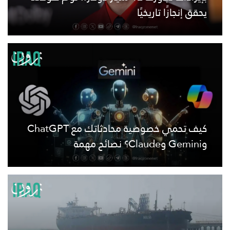
يحقق إنجازًا تاريخيًا
كيف تحمي خصوصية محادثاتك مع ChatGPT
وGemini وClaude؟ نصائح مهمة