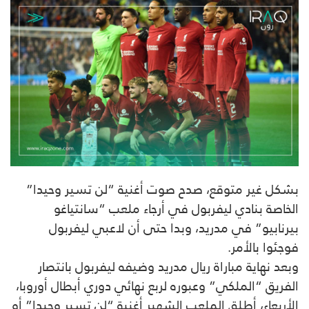
بشكل غير متوقع، صدح صوت أغنية “لن تسير وحيدا”
الخاصة بنادي ليفربول في أرجاء ملعب “سانتياغو
بيرنابيو” في مدريد، وبدا حتى أن لاعبي ليفربول
فوجئوا بالأمر.
وبعد نهاية مباراة ريال مدريد وضيفه ليفربول بانتصار
الفريق “الملكي” وعبوره لربع نهائي دوري أبطال أوروبا،
الأربعاء، أطلق الملعب الشهير أغنية “لن تسير وحيدا” أو