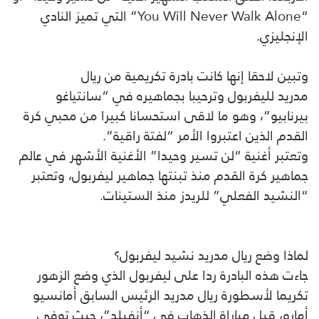
“You Will Never Walk Alone” التي تميز النادي
الإنجليزي.
وتبين لاحقا إنها كانت بادرة تكريمية من ريال
مدريد لليفربول وترحيبا بجماهيره في “سانتياغو
بيرنابيو”، وهو ما لاقى استحسانا كبيرا من محبي كرة
القدم الذين اعتبروا الأمر “لفتة راقية”.
وتعتبر أغنية “لن تسير وحيدا” الأغنية الأشهر في عالم
جماهير كرة القدم منذ تبنتها جماهير ليفربول، وتعتبر
“النشيد الفعلي” للريدز منذ الستينات.
لماذا وضع ريال مدريد نشيد ليفربول؟
جاءت هذه البادرة ردا على ليفربول الذي وضع الزهور
تكريما لأسطورة ريال مدريد الرئيس السابق أمانسيو
أمارو، قبل مباراة الذهاب في “أنفيلد”، حيث توفي