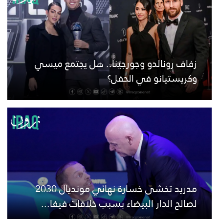
زفاف رونالدو وجورجينا.. هل يجتمع ميسي
وكريستيانو في الحفل؟
مدريد تخشى خسارة نهائي مونديال 2030
لصالح الدار البيضاء بسبب خلافات فيفا...