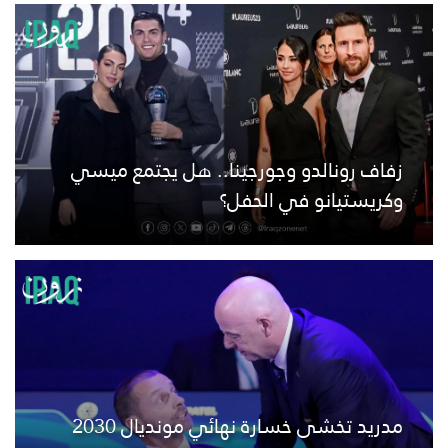
زفاف رونالدو وجورجينا.. هل يجتمع ميسي
وكريستيانو في الحفل؟
مدريد تخشى خسارة نهائي مونديال 2030