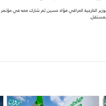
 بوزير الخارجية العراقي فؤاد حسين ثم شارك معه في مؤتمر
المستقل.