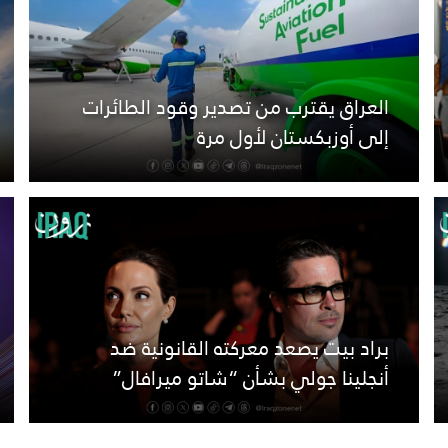
العراق يقترب من تصدير وقود الطائرات
إلى أوزبكستان لأول مرة
براد بيت يصعد معركته القانونية ضد
أنجلينا جولي بشأن “شاتو ميرافال”