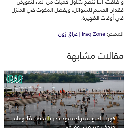
وأضافت، أننا ننصح بتناول كميات من الماء لتعويض
فقدان الجسم للسوائل، ويفضل المكوث في المنزل
في أوقات الظهيرة.
المصدر:
Iraq Zone | عراق زون
مقالات مشابهة
كوريا الجنوبية تواجه موجة حر تاريخية.. 16 وفاة
وتحذير غير مسبوق في...