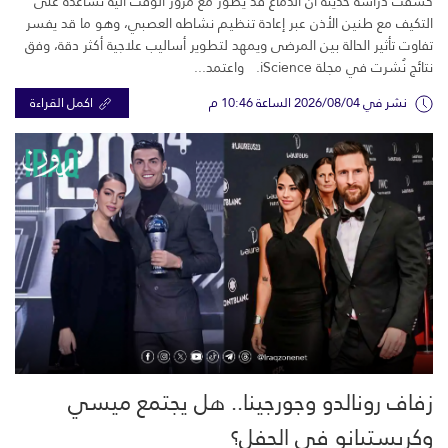
كشفت دراسة حديثة أن الدماغ قد يطوّر مع مرور الوقت آلية تساعده على
التكيف مع طنين الأذن عبر إعادة تنظيم نشاطه العصبي، وهو ما قد يفسر
تفاوت تأثير الحالة بين المرضى ويمهد لتطوير أساليب علاجية أكثر دقة، وفق
نتائج نُشرت في مجلة iScience. واعتمد...
نشر في 2026/08/04 الساعة 10:46 م
اكمل القراءة
زفاف رونالدو وجورجينا.. هل يجتمع ميسي
وكريستيانو في الحفل؟