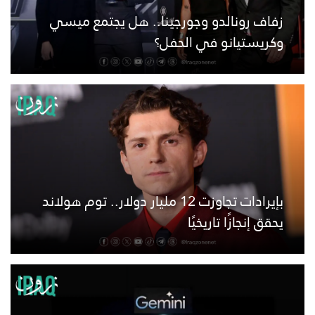
زفاف رونالدو وجورجينا.. هل يجتمع ميسي
وكريستيانو في الحفل؟
بإيرادات تجاوزت 12 مليار دولار.. توم هولاند
يحقق إنجازًا تاريخيًا