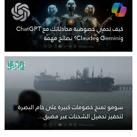
كيف تحمي خصوصية محادثاتك مع ChatGPT
وGemini وClaude؟ نصائح مهمة
سومو تمنح خصومات كبيرة على خام البصرة
لتحفيز تحميل الشحنات عبر مضيق...