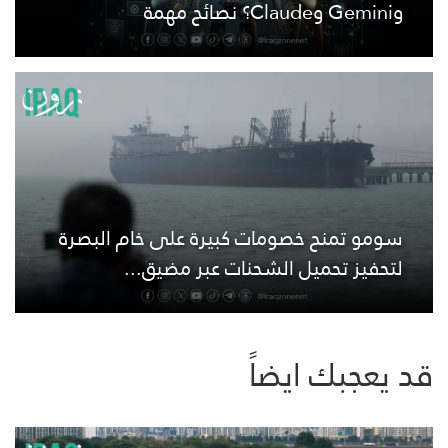
وGemini وClaude؟ نصائح مهمة
سومو تمنح خصومات كبيرة على خام البصرة
لتحفيز تحميل الشحنات عبر مضيق...
قد يعجبك ايضاً