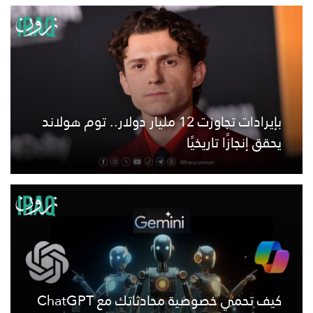
بإيرادات تجاوزت 12 مليار دولار.. توم هولاند
يحقق إنجازًا تاريخيًا
كيف تحمي خصوصية محادثاتك مع ChatGPT