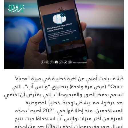
كشف باحث أمني عن ثغرة خطيرة في ميزة “View
Once” (عرض مرة واحدة) بتطبيق “واتس آب”، التي
تسمح بحفظ الصور والفيديوهات التي يفترض أن تختفي
بعد عرضها، مما يشكل تهديدًا خطيرًا لخصوصية
المستخدمين، منذ إطلاقها في 2021 أصبحت هذه
الميزة من أكثر ميزات واتس آب استخدامًا حيث تتيح
إرسال صور وفيديوهات تُحذف تلقائيًا بعد مشاهدتها