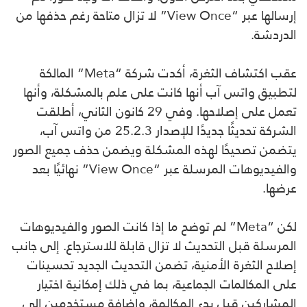
إرسالها عبر “View Once” لا تزال متاحة رغم حذفها من
الدردشة.
عقب اكتشاف الثغرة، أكدت شركة “Meta” المالكة
لتطبيق واتس آب أنها كانت على علم بالمشكلة، وأنها
تعمل على إصلاحها. وفي 29 كانون الثاني، أطلقت
الشركة تحديثًا جديدًا للإصدار 25.2.3 من واتس آب،
يتضمن تصحيحًا لهذه المشكلة ويضمن حذف جميع الصور
والفيديوهات المرسلة عبر “View Once” نهائيًا بعد
عرضها.
لكن “Meta” لم توضح ما إذا كانت الصور والفيديوهات
المرسلة قبل التحديث لا تزال قابلة للاسترجاع. إلى جانب
إصلاح الثغرة الأمنية، تضمن التحديث الجديد تحسينات
على المكالمات الجماعية، بما في ذلك إمكانية اختيار
المشاركين قبل بدء المكالمة، وإضافة مستخدمين إلى