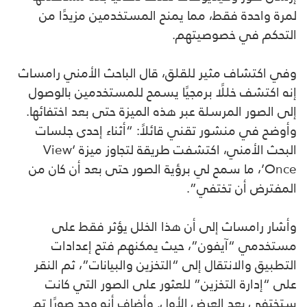
لمرة واحدة فقط، مما يمنح المستخدمين مزيدًا من
التحكم في خصوصيتهم.
وفي اكتشاف مثير للقلق، قال الباحث الأمني رامساث
إنه اكتشف خللًا برمجيًا يسمح للمستخدمين بالوصول
إلى الصور المرسلة عبر هذه الميزة حتى بعد اختفائها.
وأوضح في منشور تقني قائلاً: “أثناء إحدى جلسات
البحث الأمني، اكتشفت طريقة لتجاوز ميزة ‘View
Once’، ما سمح لي برؤية الصور حتى بعد أن كان من
المفترض أن تختفي”.
وأشار رامساث إلى أن هذا الخلل يؤثر فقط على
مستخدمي “آيفون”، حيث يمكنهم فتح إعدادات
التطبيق والانتقال إلى “التخزين والبيانات”، ثم النقر
على “إدارة التخزين” للعثور على الصور التي كانت
ستختفي بعد العرض الأول. وأضاف أنه وجد صورًا تم