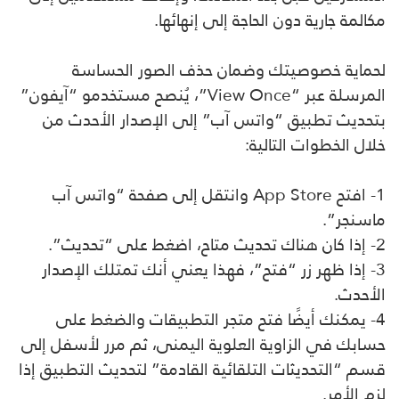
مكالمة جارية دون الحاجة إلى إنهائها.
لحماية خصوصيتك وضمان حذف الصور الحساسة
المرسلة عبر “View Once”، يُنصح مستخدمو “آيفون”
بتحديث تطبيق “واتس آب” إلى الإصدار الأحدث من
خلال الخطوات التالية:
1- افتح App Store وانتقل إلى صفحة “واتس آب
ماسنجر”.
2- إذا كان هناك تحديث متاح، اضغط على “تحديث”.
3- إذا ظهر زر “فتح”، فهذا يعني أنك تمتلك الإصدار
الأحدث.
4- يمكنك أيضًا فتح متجر التطبيقات والضغط على
حسابك في الزاوية العلوية اليمنى، ثم مرر لأسفل إلى
قسم “التحديثات التلقائية القادمة” لتحديث التطبيق إذا
لزم الأمر.