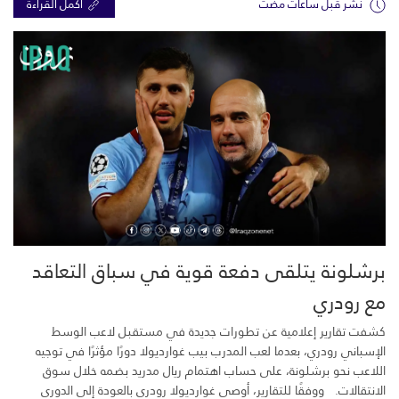
نشر قبل ساعات مضت
اكمل القراءة
برشلونة يتلقى دفعة قوية في سباق التعاقد
مع رودري
كشفت تقارير إعلامية عن تطورات جديدة في مستقبل لاعب الوسط
الإسباني رودري، بعدما لعب المدرب بيب غوارديولا دورًا مؤثرًا في توجيه
اللاعب نحو برشلونة، على حساب اهتمام ريال مدريد بضمه خلال سوق
الانتقالات. ووفقًا للتقارير، أوصى غوارديولا رودري بالعودة إلى الدوري