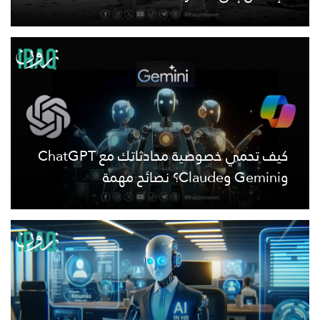
كيف تحمي خصوصية محادثاتك مع ChatGPT
وGemini وClaude؟ نصائح مهمة