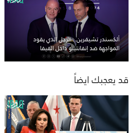
ألكسندر تشيفرين.. الرجل الذي يقود
المواجهة ضد إنفانتينو داخل الفيفا
قد يعجبك ايضاً