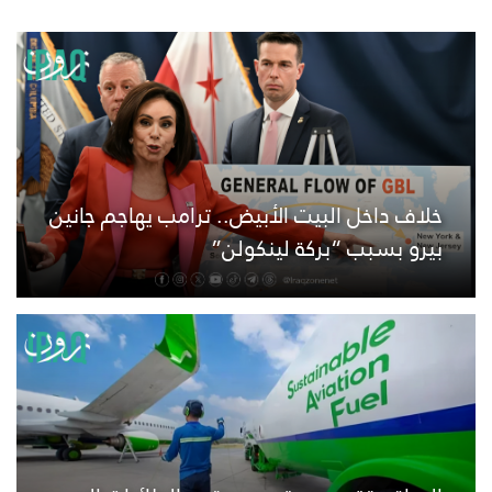
خلاف داخل البيت الأبيض.. ترامب يهاجم جانين
بيرو بسبب “بركة لينكولن”