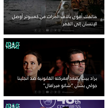
هاتفك أقوى بآلاف المرات من كمبيوتر أوصل
الإنسان إلى القمر
براد بيت يصعد معركته القانونية ضد أنجلينا
جولي بشأن “شاتو ميرافال”