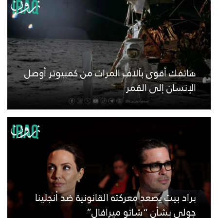
هاتفك أقوى بآلاف المرات من كمبيوتر أوصل
الإنسان إلى القمر
براد بيت يصعد معركته القانونية ضد أنجلينا
جولي بشأن “شاتو ميرافال”