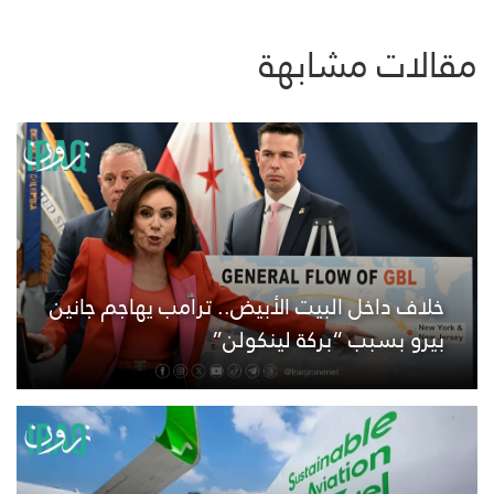
مقالات مشابهة
خلاف داخل البيت الأبيض.. ترامب يهاجم جانين
بيرو بسبب “بركة لينكولن”