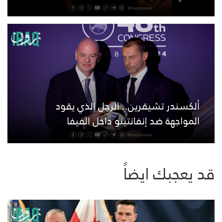
ألكسندر تشيفرين.. الرجل الذي يقود
المواجهة ضد إنفانتينو داخل الفيفا
قد يعجبك ايضاً