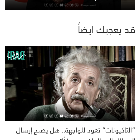
قد يعجبك ايضاً
“التاكيونات” تعود للواجهة.. هل يصبح إرسال