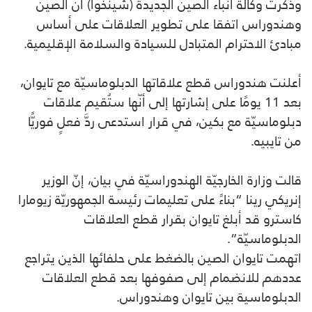
وذكرت وكالة أنباء الصين الجديدة (شينخوا) أن الصين
وهندوراس اتفقا على تطوير العلاقات على أساس
مبادئ الاحترام المتبادل للسيادة والسلامة الإقليمية.
أعلنت هندوراس قطع علاقاتها الدبلوماسيّة مع تايوان،
بعد 11 يومًا على إشارتها إلى أنّها ستُقيم علاقات
دبلوماسيّة مع بكين، في قرار استدعى ردَّ فعلٍ فوريًّا
من تايبيه.
قالت وزارة الخارجيّة الهندوراسيّة في بيان، إنّ الوزير
إنريكي رينا “بناءً على تعليمات رئيسة الجمهوريّة زيومارا
كاسترو قد أبلغ تايوان بقرار قطع العلاقات
الدبلوماسيّة”.
اتهمت تايوان الصين بالضغط على حلفائها الذين يتراجع
عددهم للانضمام إلى صفوفها بعد قطع العلاقات
الدبلوماسية بين تايوان وهندوراس.