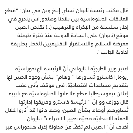
قال مكتب رئيسة تايوان تساي إينغ-وين في بيان: “قطع
العلاقات الدبلوماسية بين بلادنا وهندوراس يندرج في
إطار سلسلة من الإكراه والترهيب (..) تقلص الصين
موقع (تايوان) على الساحة الدولية منذ فترة طويلة
معرضة السلام والاستقرار الاقليميين للخطر بطريقة
أحادية الجانب”.
اعتبر وزير الخارجيّة التايواني أنّ الرئيسة الهندوراسيّة
زيومارا كاسترو تُساوِرها “أوهام” بشأن وعود الصين لها
بتقديم مساعدات اقتصاديّة، في موقف يأتي عقب
إعلان تيغوسيغالبا قطع علاقاتها الدبلوماسيّة مع تايبيه.
قال جوزف وو إنّ “الرئيسة كاسترو وفريقها إدارتها
تُساوِرهم أوهام بشأن الصين، وهم كانوا قد أثاروا خلال
الحملة الانتخابيّة قضيّة تغيير الاعتراف” بتايوان.
أضاف أنّ “الصين لم تكفّ عن محاولة إغراء هندوراس عبر