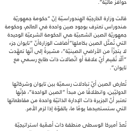
حوافز ماليّة”.
قالت وزارة الخارجيّة الهندوراسيّة إنّ “حكومة جمهوريّة
هندوراس تعترف بوجود صين واحدة في العالم، وحكومة
جمهوريّة الصين الشعبيّة هي الحكومة الشرعيّة الوحيدة
التي تُمثّل الصين بكاملها”أضافت الوزارةأنّ “تايوان جزء
لا يتجزّأ من الأراضي الصينيّة”، مشيرةً إلى أنّها تعهّدت
“ألّا تُقيم أيّ علاقة أو اتّصالات ذات طابع رسمي مع
تايوان”.
تُعارض الصين أيّ تبادلات رسميّة بين تايوان وشركائها
الدوليّين، وانطلاقًا من مبدأ “الصين الواحدة”، فإنّها
تعتبر أنّ الجزيرة ذات الإدارة الذاتيّة واحدة من مقاطعاتها
التي ستستعيدها يومًا ما، بالقوّة إذا لزم الأمر.
تُعدّ أميركا الوسطى منطقة ذات أهمّية استراتيجيّة