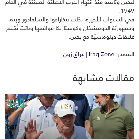
لبكين وتايبيه منذ انتهاء الحرب الأهليّة الصينيّة في العام
1949.
في السنوات الأخيرة، بدّلت نيكاراغوا والسلفادور وبنما
وجمهوريّة الدومينيكان وكوستاريكا مواقفها وباتت تُقيم
علاقات دبلوماسيّة مع بكين.
المصدر:
Iraq Zone | عراق زون
مقالات مشابهة