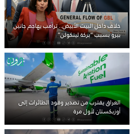
خلاف داخل البيت الأبيض.. ترامب يهاجم جانين
بيرو بسبب “بركة لينكولن”
العراق يقترب من تصدير وقود الطائرات إلى
أوزبكستان لأول مرة